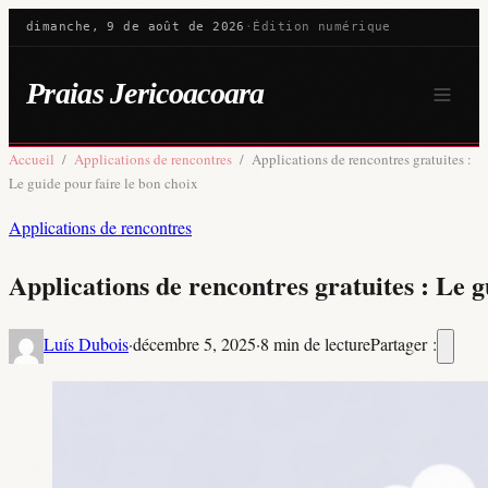
dimanche, 9 de août de 2026
·
Édition numérique
Praias Jericoacoara
Accueil
/
Applications de rencontres
/
Applications de rencontres gratuites :
Le guide pour faire le bon choix
Applications de rencontres
Applications de rencontres gratuites : Le g
Luís Dubois
·
décembre 5, 2025
·
8 min de lecture
Partager :