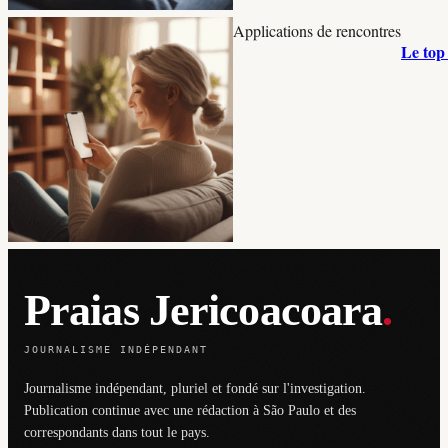
Applications de rencontres
Le top 
Praias Jericoacoara
.
JOURNALISME INDÉPENDANT
Journalisme indépendant, pluriel et fondé sur l'investigation.
Publication continue avec une rédaction à São Paulo et des
correspondants dans tout le pays.