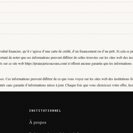
t financier, qu’il s’agisse d’une carte de crédit, d’un financement ou d’un prêt. Si cela se p
rtant de noter que ces informations peuvent différer de celles trouvées sur les sites web des ins
s sur ce site web https://praiasjericoacoara.com/ n’offrent aucune garantie que les informations so
es. Ces informations peuvent différer de ce que vous voyez sur les sites web des institutions fi
ntés sans garantie d’informations mises à jour. Chaque fois que vous choisissez votre offre, lisez
INSTITUTIONNEL
À propos