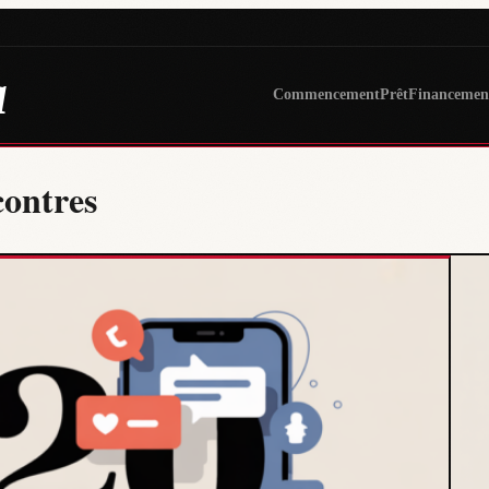
a
Commencement
Prêt
Financemen
contres