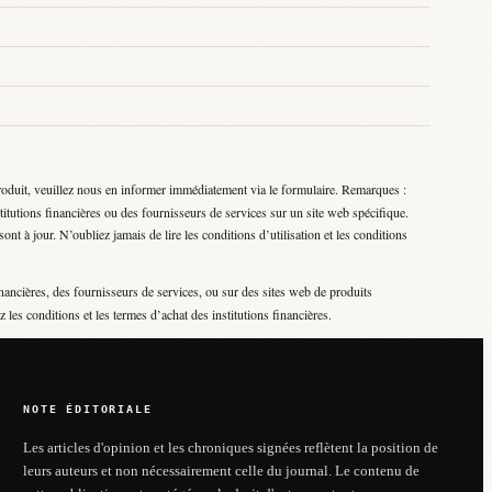
roduit, veuillez nous en informer immédiatement via le formulaire. Remarques :
titutions financières ou des fournisseurs de services sur un site web spécifique.
nt à jour. N’oubliez jamais de lire les conditions d’utilisation et les conditions
nancières, des fournisseurs de services, ou sur des sites web de produits
 les conditions et les termes d’achat des institutions financières.
NOTE ÉDITORIALE
Les articles d'opinion et les chroniques signées reflètent la position de
leurs auteurs et non nécessairement celle du journal. Le contenu de