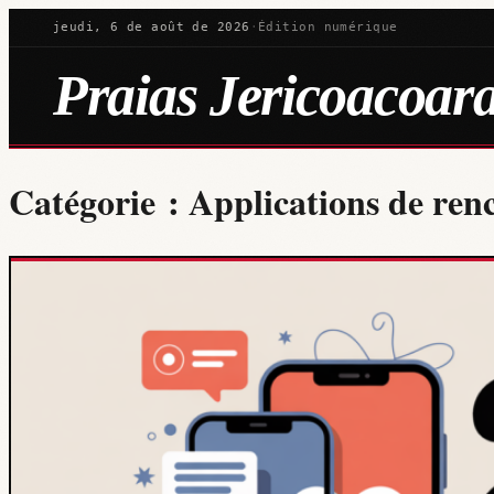
jeudi, 6 de août de 2026
·
Édition numérique
Praias Jericoacoar
Catégorie :
Applications de ren