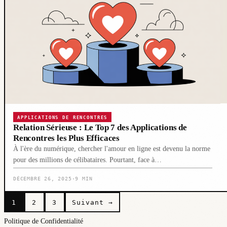
APPLICATIONS DE RENCONTRES
Relation Sérieuse : Le Top 7 des Applications de
Rencontres les Plus Efficaces
À l'ère du numérique, chercher l'amour en ligne est devenu la norme
pour des millions de célibataires. Pourtant, face à…
DÉCEMBRE 26, 2025
·
9 MIN
Pagination
1
2
3
Suivant →
des
Politique de Confidentialité