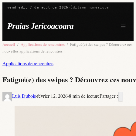
vendredi, 7 de août de 2026
·
Édition numérique
Praias Jericoacoara
Accueil
/
Applications de rencontres
/
Fatigué(e) des swipes ? Découvrez ces
nouvelles applications de rencontres
Applications de rencontres
Fatigué(e) des swipes ? Découvrez ces nouv
Luís Dubois
·
février 12, 2026
·
8 min de lecture
Partager :