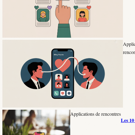
Applic
rencon
Applications de rencontres
Les 10