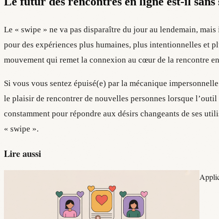
Le futur des rencontres en ligne est-il sans
Le « swipe » ne va pas disparaître du jour au lendemain, mais i
pour des expériences plus humaines, plus intentionnelles et p
mouvement qui remet la connexion au cœur de la rencontre en
Si vous vous sentez épuisé(e) par la mécanique impersonnelle d
le plaisir de rencontrer de nouvelles personnes lorsque l’outil
constamment pour répondre aux désirs changeants de ses utilisa
« swipe ».
Lire aussi
Applic