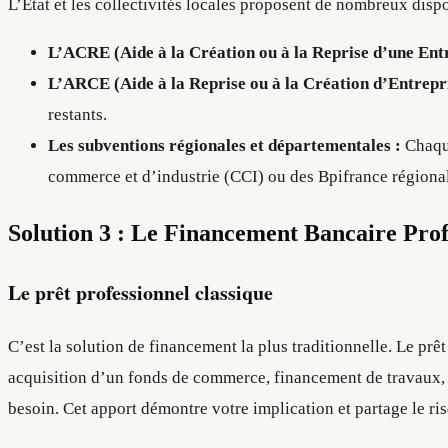
L’État et les collectivités locales proposent de nombreux dispo
L’ACRE (Aide à la Création ou à la Reprise d’une Entr
L’ARCE (Aide à la Reprise ou à la Création d’Entrepri
restants.
Les subventions régionales et départementales :
Chaque
commerce et d’industrie (CCI) ou des Bpifrance régiona
Solution 3 : Le Financement Bancaire Prof
Le prêt professionnel classique
C’est la solution de financement la plus traditionnelle. Le prê
acquisition d’un fonds de commerce, financement de travaux,
besoin. Cet apport démontre votre implication et partage le ri