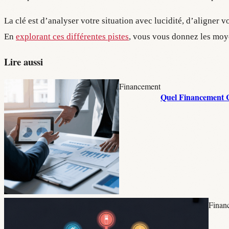
La clé est d’analyser votre situation avec lucidité, d’aligner 
En
explorant ces différentes pistes
, vous vous donnez les moye
Lire aussi
Financement
Quel Financement C
Finan