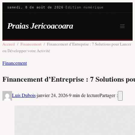
samedi, 8 de août de 2026
·
Édition numérique
Praias Jericoacoara
Accueil
/
Financement
/
Financement d’Entreprise : 7 Solutions pour Lancer
ou Développer votre Activité
Financement
Financement d’Entreprise : 7 Solutions po
Luís Dubois
·
janvier 24, 2026
·
9 min de lecture
Partager :