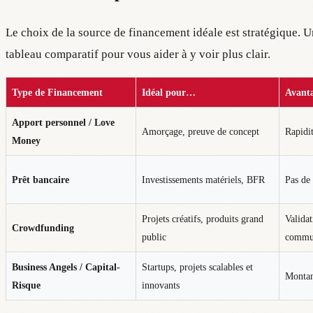
Le choix de la source de financement idéale est stratégique. 
tableau comparatif pour vous aider à y voir plus clair.
Type de Financement
Idéal pour…
Avant
Apport personnel / Love
Amorçage, preuve de concept
Rapidit
Money
Prêt bancaire
Investissements matériels, BFR
Pas de 
Projets créatifs, produits grand
Valida
Crowdfunding
public
commu
Business Angels / Capital-
Startups, projets scalables et
Montant
Risque
innovants