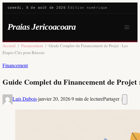
samedi, 8 de août de 2026
·
Édition numérique
Praias Jericoacoara
Accueil
/
Financement
/
Guide Complet du Financement de Projet : Les
Étapes Clés pour Réussir
Financement
Guide Complet du Financement de Projet :
Luís Dubois
·
janvier 20, 2026
·
9 min de lecture
Partager :