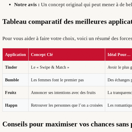
Notre avis :
Un concept original qui peut mener à de bell
Tableau comparatif des meilleures applicat
Pour vous aider à faire votre choix, voici un résumé des force
Application
Concept Clé
Idéal Pour…
Tinder
Le « Swipe & Match »
Avoir le plus 
Bumble
Les femmes font le premier pas
Des échanges 
Fruitz
Annoncer ses intentions avec des fruits
La transparenc
Happn
Retrouver les personnes que l’on a croisées
Les romantique
Conseils pour maximiser vos chances sans