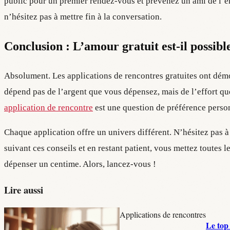
public pour un premier rendez-vous et prévenez un ami de l’end
n’hésitez pas à mettre fin à la conversation.
Conclusion : L’amour gratuit est-il possibl
Absolument. Les applications de rencontres gratuites ont démoc
dépend pas de l’argent que vous dépensez, mais de l’effort que 
application de rencontre
est une question de préférence personn
Chaque application offre un univers différent. N’hésitez pas à
suivant ces conseils et en restant patient, vous mettez toutes 
dépenser un centime. Alors, lancez-vous !
Lire aussi
Applications de rencontres
Le top 