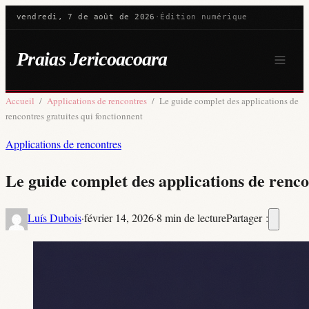
vendredi, 7 de août de 2026
·
Édition numérique
Praias Jericoacoara
Accueil
/
Applications de rencontres
/
Le guide complet des applications de
rencontres gratuites qui fonctionnent
Applications de rencontres
Le guide complet des applications de renco
Luís Dubois
·
février 14, 2026
·
8 min de lecture
Partager :