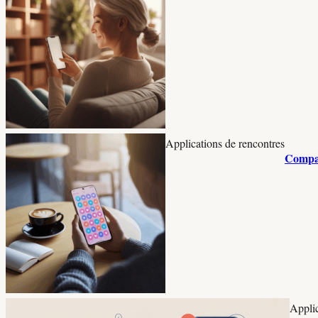
Applications de rencontres
Compara
Applic