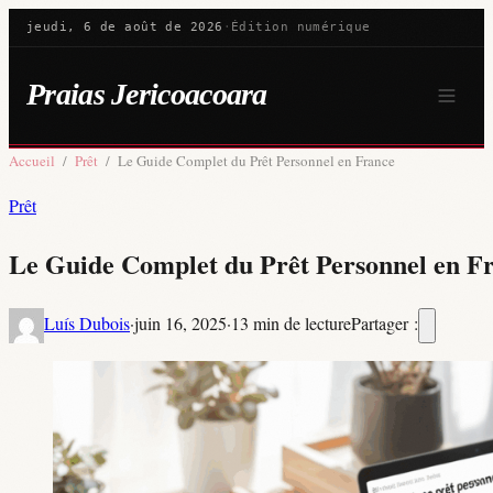
jeudi, 6 de août de 2026
·
Édition numérique
Praias Jericoacoara
Accueil
/
Prêt
/
Le Guide Complet du Prêt Personnel en France
Prêt
Le Guide Complet du Prêt Personnel en F
Luís Dubois
·
juin 16, 2025
·
13 min de lecture
Partager :