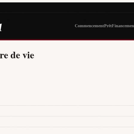
a
Commencement
Prêt
Financemen
re de vie