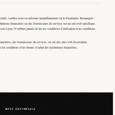
roduit, veuillez nous en informer immédiatement via le formulaire. Remarques :
titutions financières ou des fournisseurs de services sur un site web spécifique.
nt à jour. N’oubliez jamais de lire les conditions d’utilisation et les conditions
nancières, des fournisseurs de services, ou sur des sites web de produits
 les conditions et les termes d’achat des institutions financières.
NOTE ÉDITORIALE