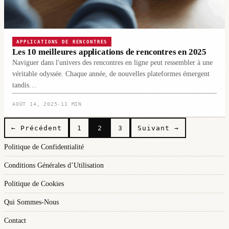
APPLICATIONS DE RENCONTRES
Les 10 meilleures applications de rencontres en 2025
Naviguer dans l'univers des rencontres en ligne peut ressembler à une
véritable odyssée. Chaque année, de nouvelles plateformes émergent
tandis…
AOÛT 14, 2025
·
11 MIN
Pagination
← Précédent
1
2
3
Suivant →
des
Politique de Confidentialité
publications
Conditions Générales d’Utilisation
Politique de Cookies
Qui Sommes-Nous
Contact